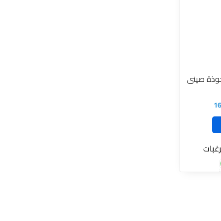
وذة صينى
1
رغبات