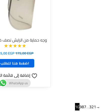
وجه حماية من الرايش نصف خ
65,00
EGP
175,00
EGP
اضغط هنا للطلب
إضافة إلى قائمة ال
WhatsApp us
10
9
8
7
…
3
2
1
→