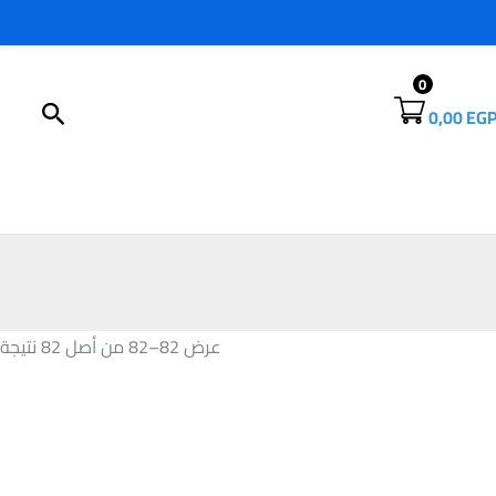
0
البحث
0,00
EG
عرض 82–82 من أصل 82 نتيجة