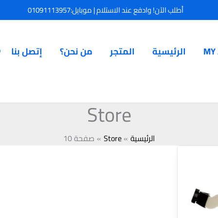
أطلب الآن! وادفع عند الاستلام | موبايل:01091113957
MY
الرئيسية
المتجر
من نحن؟
إتصل بنا
P
Store
الرئيسية
Store
صفحة 10
السعر
الحالي
هو:
165,00 EGP.