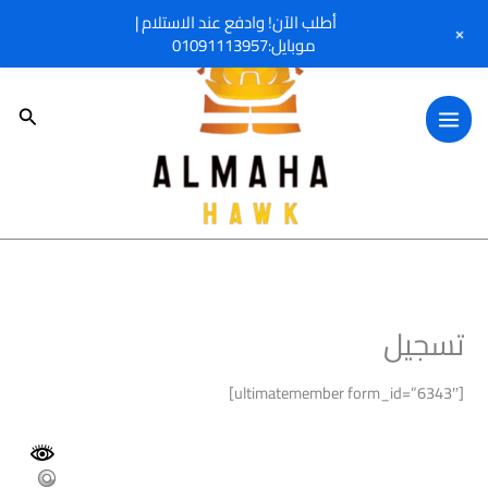
خطي
أطلب الآن! وادفع عند الاستلام |
+
لى
موبايل:01091113957
لمحتوى
البحث
تسجيل
[ultimatemember form_id=”6343″]