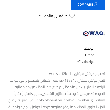
COMPARE
إضافة إلى قائمة الرغبات
الوصف
Brand
مراجعات (0)
تصميم كوتش سيفتى waq ss-12b s1p
تتميز كوتش سيفتى waq ss-12b s1p العُمانى بتصميم يراعي جوانب
الراحة والأمان بشكل ملحوظ. يتم صنع هذا الحذاء من مواد عالية
الجودة تضمن مرونة ودعماً ممتازين للقدمين، ما يجعله خياراً مثالياً
للبيئات التي تتطلب حركة دائمة. يتم استخدام جلد صناعي متين في صنع
الجزء العلوي للحذاء، مما يوفر مقاومة جيدة للعوامل الجوية ولمختلف