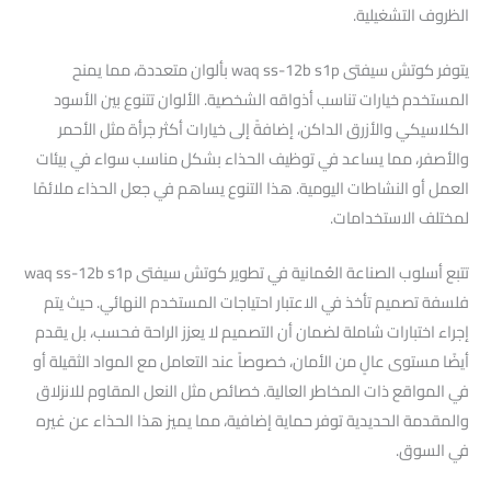
الظروف التشغيلية.
يتوفر كوتش سيفتى waq ss-12b s1p بألوان متعددة، مما يمنح
المستخدم خيارات تناسب أذواقه الشخصية. الألوان تتنوع بين الأسود
الكلاسيكي والأزرق الداكن، إضافةً إلى خيارات أكثر جرأة مثل الأحمر
والأصفر، مما يساعد في توظيف الحذاء بشكل مناسب سواء في بيئات
العمل أو النشاطات اليومية. هذا التنوع يساهم في جعل الحذاء ملائمًا
لمختلف الاستخدامات.
تتبع أسلوب الصناعة العُمانية في تطوير كوتش سيفتى waq ss-12b s1p
فلسفة تصميم تأخذ في الاعتبار احتياجات المستخدم النهائي. حيث يتم
إجراء اختبارات شاملة لضمان أن التصميم لا يعزز الراحة فحسب، بل يقدم
أيضًا مستوى عالٍ من الأمان، خصوصاً عند التعامل مع المواد الثقيلة أو
في المواقع ذات المخاطر العالية. خصائص مثل النعل المقاوم للانزلاق
والمقدمة الحديدية توفر حماية إضافية، مما يميز هذا الحذاء عن غيره
في السوق.