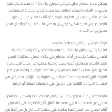
بفضل هذه العناصر، يظهر كوتش سيفتى waq ss-12b s1p كخيار متميز
يجمع بين الأداء والجودة العالية، مما يجعله يخدم احتياجات المستخدم
بشكل مثالي سواء في الظروف اليومية أو أثناء العمل. وبالتالي، فإن
التصميم ليس مجرد شكل خارجي بل يعكس فلسفة للراحة والأمان تغمر
جميع جوانب الحذاء.
فوائد كوتش سيفتى waq ss-12b s1p
تعتبر كوتش سيفتى waq ss-12b s1p واحدة من الأدوات الأساسية
لضمان سلامة وتحسين أداء العاملين في بيئات العمل المختلفة. تتسم
هذه الأحذية بخصائص أمنية متطورة، مما يجعلها خيارًا مثاليًا للعديد من
المهن التي تتطلب حماية القدمين من المخاطر اليومية. واحدة من أهم
الفوائد التي تقدمها هذه الأحذية هي مقاومتها للانزلاق، مما يقلل من
احتمالية الحوادث الناتجة عن الانزلاق على الأرضيات المبتلة أو الزلقة.
بالإضافة إلى ذلك، تحتوي كوتش سيفتى waq ss-12b s1p على خصائص
تحمي من الصدمات، فهي مصممة لتقليل تأثير الضغوط على القدمين
أثناء العمل. هذا ليس فقط يحافظ على سلامة الساقين بل يعزز أيضاً من