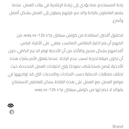
راحة المستخدم، مما يؤدي إلى زيادة الإنتاجية في بيئات العمل. عندما
يشعر العاملون بالراحة والدعم، فإنهم يميلون إلى العمل بشكل أفضل
وأسرع.
لتحقيق أقصى استفادة من كوتش سيفتى waq ss-12b s1p، من
المهم أن يتم اختيار المقاس المناسب. ينبغي على الأفراد قياس
أقدامهم بشكل صحيح والتأكد من أن الأحذية توفر الدعم الكافي، دون
أن تكون ضيقة لدرجة تسبب عدم الراحة. عندما يتعلق الأمر بشراء هذه
الأحذية، يُنصح باستكشاف نموذجًا يلبي احتياجات العمل المحددة، حيث
تختلف متطلبات الحماية حسب النجاحات والتحديات التي قد تواجهها في
موقع العمل. مع العمل على هذه النقاط، يمكن للعاملين الاستمتاع
بفوائد لا حصر لها من كوتش سيفتى waq ss-12b s1p.
Brand