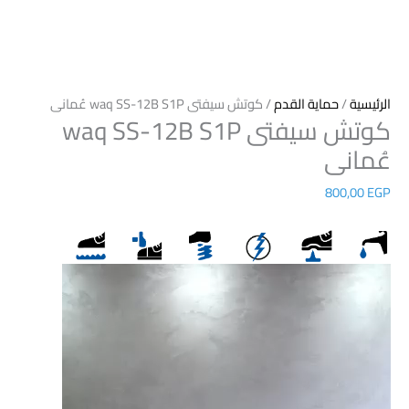
الرئيسية
/
حماية القدم
/ كوتش سيفتى waq SS-12B S1P عُمانى
كوتش سيفتى waq SS-12B S1P
عُمانى
800,00
EGP