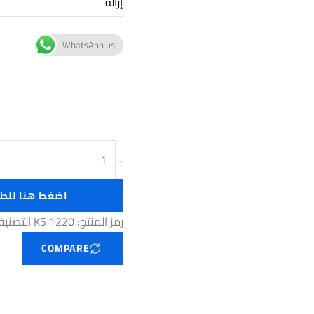
إزالة
WhatsApp us
-
اضغط هنا للط
رمز المنتج:
KS 1220
التصني
COMPARE