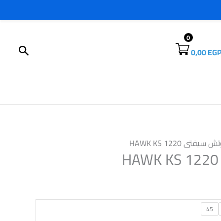
0
البحث
0,00
EG
يفتى HAWK KS 1220
45