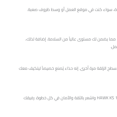
 ليمنحك الحماية والثقة في كل خطوة، سواء كنت في موقع العمل أو وسط ظروف صعبة.
، مما يضمن لك مستوى عالياً من السلامة. إضافة لذلك،
مل.
أسطح الزلقة مرة أخرى. إنه حذاء يُصنع خصيصاً ليتكيف معك
لا تفوت فرصة الحصول على هذا الكوتش الرائع الذي يجمع بين التصميم العصري والميزات العملية. استثمر في كوتش سيفتى HAWK KS 1220 واشعر بالثقة والأمان في كل خطوة. رفيقك