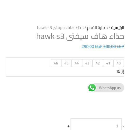
الرئيسية
/
حماية القدم
/ حذاء هاف سيفتى hawk s3
حذاء هاف سيفتى hawk s3
290,00
EGP
300,00
EGP
46
45
44
43
42
41
40
إزالة
WhatsApp us
+
-