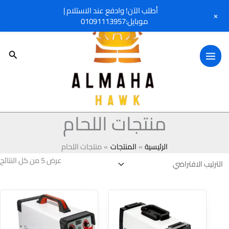
خطي
أطلب الآن! وادفع عند الاستلام |
+
لى
موبايل:01091113957
لمحتوى
البحث
منتجات اللحام
الرئيسية
المنتجات
منتجات اللحام
عرض ⁦5⁩ من كل النتائج