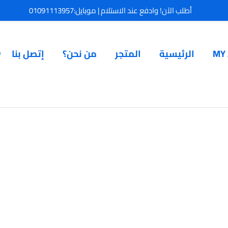
أطلب الآن! وادفع عند الاستلام | موبايل:01091113957
MY
الرئيسية
المتجر
من نحن؟
إتصل بنا
P